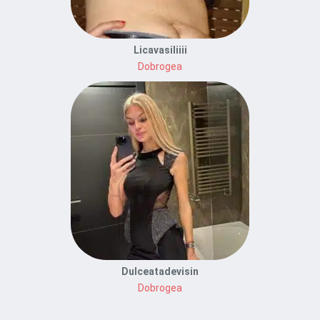
Licavasiliiii
Dobrogea
Dulceatadevisin
Dobrogea