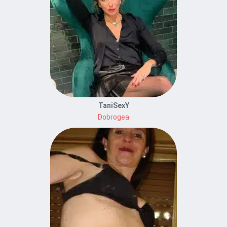
TaniSexY
Dobrogea