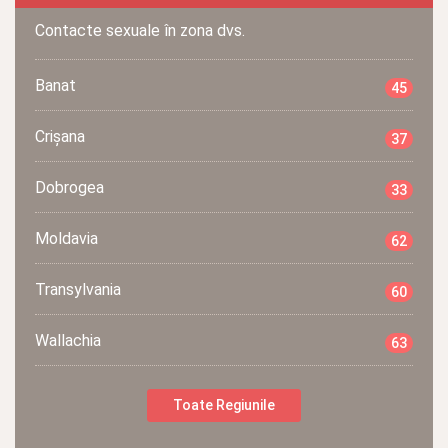
Contacte sexuale în zona dvs.
Banat
45
Crișana
37
Dobrogea
33
Moldavia
62
Transylvania
60
Wallachia
63
Toate Regiunile