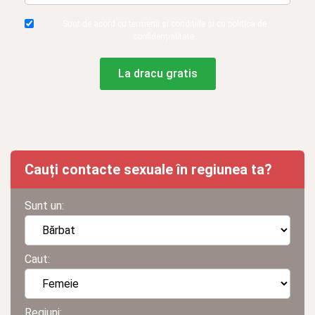
Sunt de acord cu termenii și condițiile și cu politica de
confidențialitate.
La dracu gratis
Cauți contacte sexuale în regiunea ta?
Sunt un:
Caut:
Regiuni: