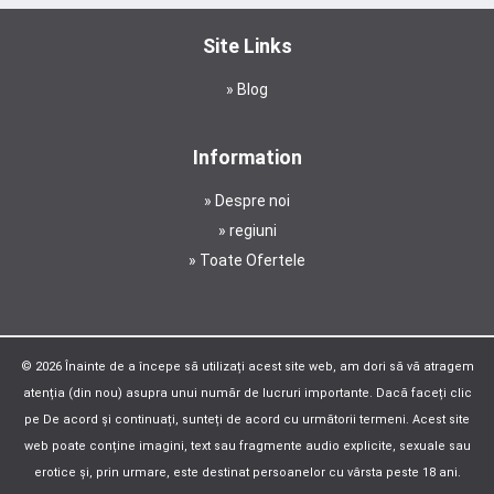
Site Links
Blog
Information
Despre noi
regiuni
Toate Ofertele
© 2026 Înainte de a începe să utilizați acest site web, am dori să vă atragem
atenția (din nou) asupra unui număr de lucruri importante. Dacă faceți clic
pe De acord și continuați, sunteți de acord cu următorii termeni. Acest site
web poate conține imagini, text sau fragmente audio explicite, sexuale sau
erotice și, prin urmare, este destinat persoanelor cu vârsta peste 18 ani.