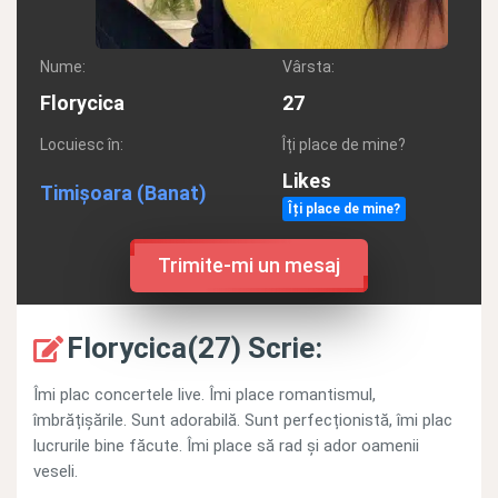
Nume:
Vârsta:
Florycica
27
Locuiesc în:
Îți place de mine?
Likes
Timișoara
(Banat)
Îți place de mine?
Trimite-mi un mesaj
Florycica(27) Scrie:
Îmi plac concertele live. Îmi place romantismul,
îmbrățișările. Sunt adorabilă. Sunt perfecționistă, îmi plac
lucrurile bine făcute. Îmi place să rad și ador oamenii
veseli.