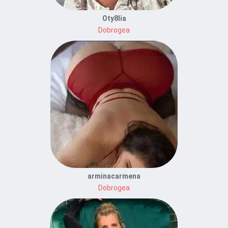
Oty8lia
Dobrogea
arminacarmena
Dobrogea