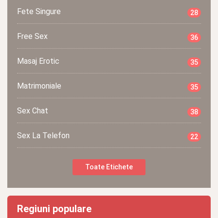
Fete Singure
28
Free Sex
36
Masaj Erotic
35
Matrimoniale
35
Sex Chat
38
Sex La Telefon
22
Toate Etichete
Regiuni populare