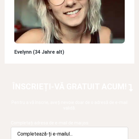
Evelynn (34 Jahre alt)
ÎNSCRIEȚI-VĂ GRATUIT ACUM!
Pentru a vă înscrie, aveți nevoie doar de o adresă de e-mail
validă.
Completați adresa de e-mail de mai jos: