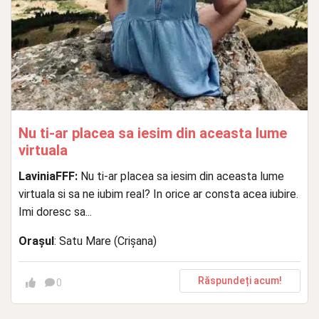
Nu ti-ar placea sa iesim din aceasta lume
virtuala
LaviniaFFF:
Nu ti-ar placea sa iesim din aceasta lume
virtuala si sa ne iubim real? In orice ar consta acea iubire.
Imi doresc sa...
Orașul
: Satu Mare (Crișana)
Răspundeți acum!
0