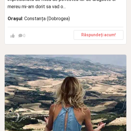
mereu mi-am dorit sa vad o...
Orașul
: Constanța (Dobrogea)
Răspundeți acum!
0