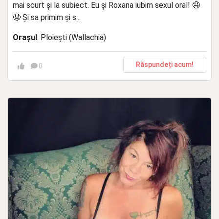
mai scurt și la subiect. Eu și Roxana iubim sexul oral! 🤤
🤤 Și sa primim și s...
Orașul
: Ploiești (Wallachia)
Răspundeți acum!
0