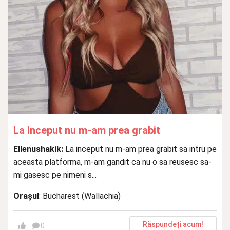
La inceput nu m-am prea grabit
Ellenushakik:
La inceput nu m-am prea grabit sa intru pe
aceasta platforma, m-am gandit ca nu o sa reusesc sa-
mi gasesc pe nimeni s...
Orașul
: Bucharest (Wallachia)
Răspundeți acum!
0