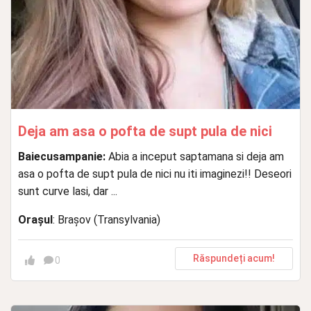
Deja am asa o pofta de supt pula de nici
Baiecusampanie:
Abia a inceput saptamana si deja am
asa o pofta de supt pula de nici nu iti imaginezi!! Deseori
sunt curve lasi, dar ...
Orașul
: Brașov (Transylvania)
Răspundeți acum!
0