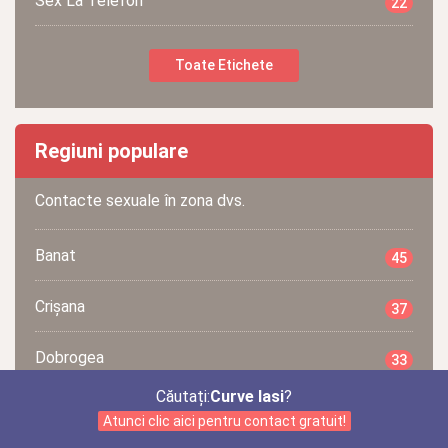
Sex La Telefon
22
Toate Etichete
Regiuni populare
Contacte sexuale în zona dvs.
Banat
45
Crișana
37
Dobrogea
33
Căutați:
Curve Iasi
?
Moldavia
62
Atunci clic aici pentru contact gratuit!