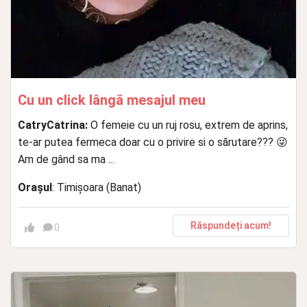
Cu un click lângă mesajul meu
CatryCatrina:
O femeie cu un ruj rosu, extrem de aprins,
te-ar putea fermeca doar cu o privire si o sărutare??? 😜
Am de gând sa ma ...
Orașul
: Timișoara (Banat)
Răspundeți acum!
0