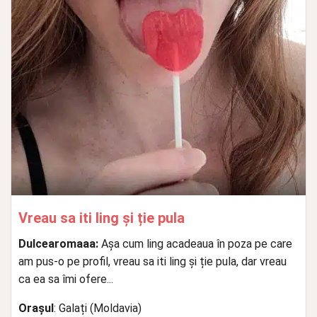
Vreau sa iti ling și ție pula
Dulcearomaaa:
Așa cum ling acadeaua în poza pe care
am pus-o pe profil, vreau sa iti ling și ție pula, dar vreau
ca ea sa îmi ofere...
Orașul
: Galați (Moldavia)