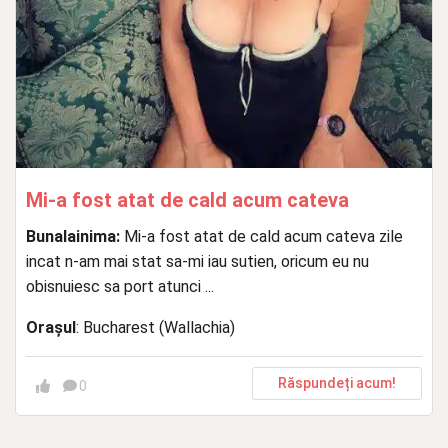
Mi-a fost atat de cald acum cateva
Bunalainima:
Mi-a fost atat de cald acum cateva zile
incat n-am mai stat sa-mi iau sutien, oricum eu nu
obisnuiesc sa port atunci ...
Orașul
: Bucharest (Wallachia)
Răspundeți acum!
0