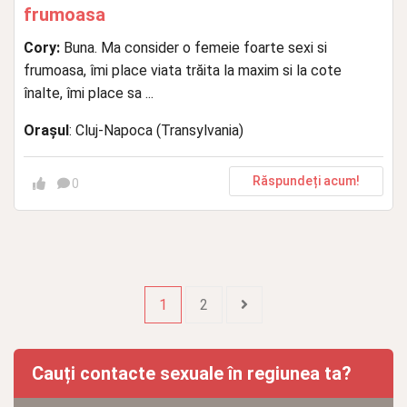
frumoasa
Cory:
Buna. Ma consider o femeie foarte sexi si
frumoasa, îmi place viata trăita la maxim si la cote
înalte, îmi place sa ...
Orașul
: Cluj-Napoca (Transylvania)
Răspundeți acum!
0
1
2
Cauți contacte sexuale în regiunea ta?