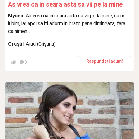
As vrea ca in seara asta sa vii pe la mine
Myasa:
As vrea ca in seara asta sa vii pe la mine, sa ne
iubim, iar apoi sa iti adorm in brate pana dimineata, fara
ca nimen...
Orașul
: Arad (Crișana)
Răspundeți acum!
0