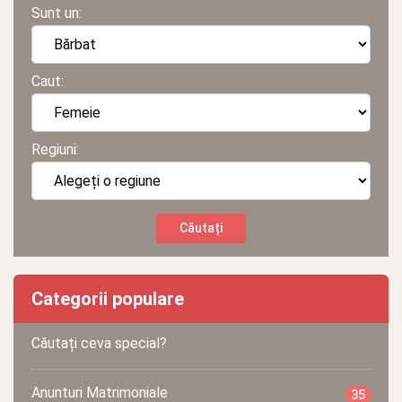
Sunt un:
Caut:
Regiuni:
Categorii populare
Căutați ceva special?
Anunturi Matrimoniale
35