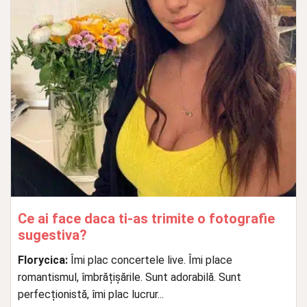
Ce ai face daca ti-as trimite o fotografie
sugestiva?
Florycica:
Îmi plac concertele live. Îmi place
romantismul, îmbrățișările. Sunt adorabilă. Sunt
perfecționistă, îmi plac lucrur...