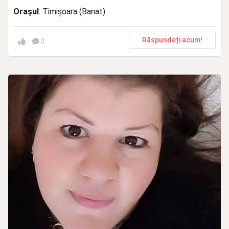
Orașul
: Timișoara (Banat)
Răspundeți acum!
0