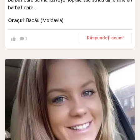
bărbat care...
Orașul
: Bacău (Moldavia)
Răspundeți acum!
0