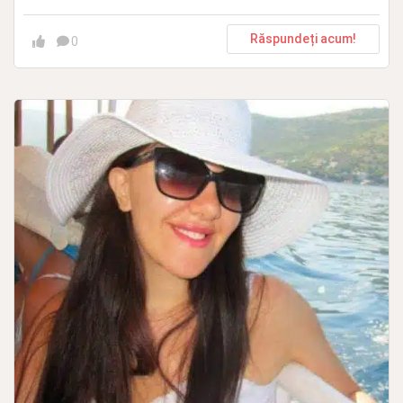
Răspundeți acum!
0